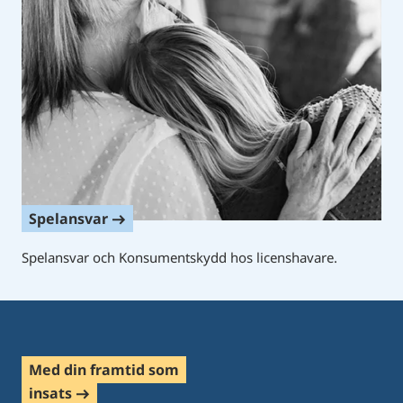
Spelansvar
east
Spelansvar och Konsumentskydd hos licenshavare.
Med din framtid som
insats
east