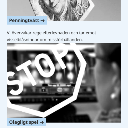
Penningtvätt
east
Vi övervakar regelefterlevnaden och tar emot
visselblåsningar om missförhållanden.
Olagligt spel
east