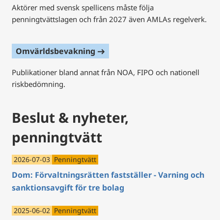
Aktörer med svensk spellicens måste följa
penningtvättslagen och från 2027 även AMLAs regelverk.
Omvärldsbevakning
east
Publikationer bland annat från NOA, FIPO och nationell
riskbedömning.
Beslut & nyheter,
penningtvätt
2026-07-03
Penningtvätt
Dom: Förvaltningsrätten fastställer - Varning och
sanktionsavgift för tre bolag
2025-06-02
Penningtvätt