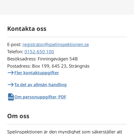
Kontakta oss
E-post:
registrator@spelinspektionen.se
Telefon:
0152-650 100
Besöksadress: Finningevägen 54B
Postadress: Box 199, 645 23, Strängnäs
east
Fler kontaktuppgifter
east
Ta del av allmän handling
pdf
Om personuppgifter, PDF
Om oss
Spelinspektionen är den myndighet som säkerställer att