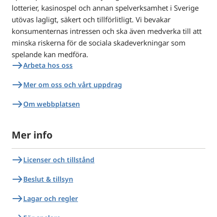
lotterier, kasinospel och annan spelverksamhet i Sverige
utövas lagligt, säkert och tillförlitligt. Vi bevakar
konsumenternas intressen och ska även medverka till att
minska riskerna för de sociala skadeverkningar som
spelande kan medföra.
east
Arbeta hos oss
east
Mer om oss och vårt uppdrag
east
Om webbplatsen
Mer info
east
Licenser och tillstånd
east
Beslut & tillsyn
east
Lagar och regler