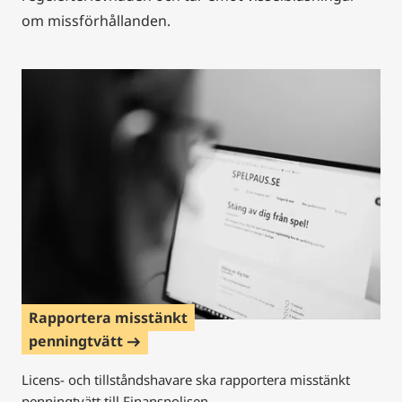
om missförhållanden.
Rapportera misstänkt
penningtvätt
east
Licens- och tillståndshavare ska rapportera misstänkt
penningtvätt till Finanspolisen.