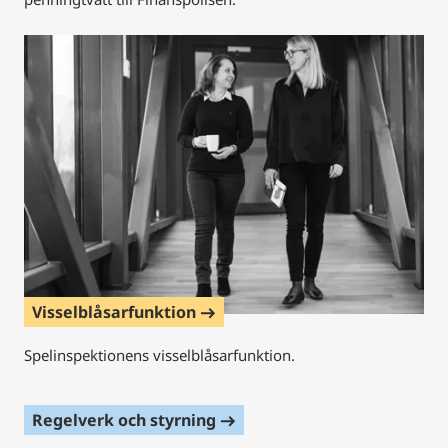
Visselblåsarfunktion
east
Spelinspektionens visselblåsarfunktion.
Regelverk och styrning
east