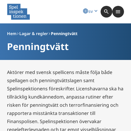
language
expand_more
search
menu
sv
Hem
Lagar & regler
Penningtvätt
arrow_forward_ios
arrow_forward_ios
Penningtvätt
Aktörer med svensk spellicens måste följa både
spellagen och penningtvättslagen samt
Spelinspektionens föreskrifter. Licenshavarna ska ha
tillräcklig kundkännedom, anpassa rutiner efter
risken för penningtvätt och terrorfinansiering och
rapportera misstänkta transaktioner till
Finanspolisen. Spelinspektionen övervakar
regelefterlevnaden och tar emot visselblåsningar